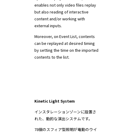
enables not only video files replay
but also reading of interactive
content and/or working with
external inputs.
Moreover, on Event List, contents
can be replayed at desired timing
by setting the time on the imported
contents to the list.
Kinetic Light System
インスタレーションゾーンに設置さ
れた、動的な演出システムです。
78個のスフィア型照明が電動のウイ