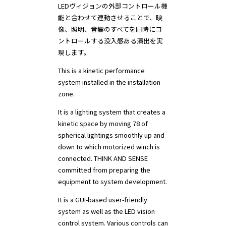
LEDヴィジョンの外部コントロール機
能と合わせて連動させることで、映
像、照明、音響のすべてを同時にコ
ントロールする没入感ある演出を実
現します。
This is a kinetic performance
system installed in the installation
zone.
It is a lighting system that creates a
kinetic space by moving 78 of
spherical lightings smoothly up and
down to which motorized winch is
connected. THINK AND SENSE
committed from preparing the
equipment to system development.
It is a GUI-based user-friendly
system as well as the LED vision
control system. Various controls can