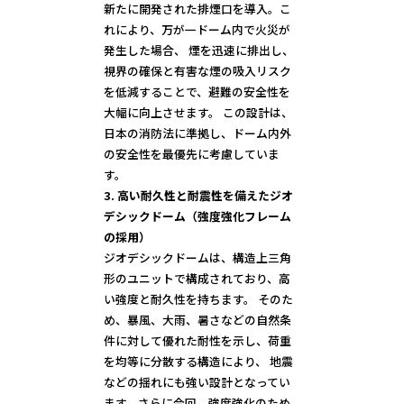
新たに開発された排煙口を導入。こ
れにより、万が一ドーム内で火災が
発生した場合、 煙を迅速に排出し、
視界の確保と有害な煙の吸入リスク
を低減することで、避難の安全性を
大幅に向上させます。 この設計は、
日本の消防法に準拠し、ドーム内外
の安全性を最優先に考慮していま
3. 高い耐久性と耐震性を備えたジオ
デシックドーム（強度強化フレーム
の採用）
ジオデシックドームは、構造上三角
形のユニットで構成されており、高
い強度と耐久性を持ちます。 そのた
め、暴風、大雨、暑さなどの自然条
件に対して優れた耐性を示し、荷重
を均等に分散する構造により、 地震
などの揺れにも強い設計となってい
ます。さらに今回、強度強化のため