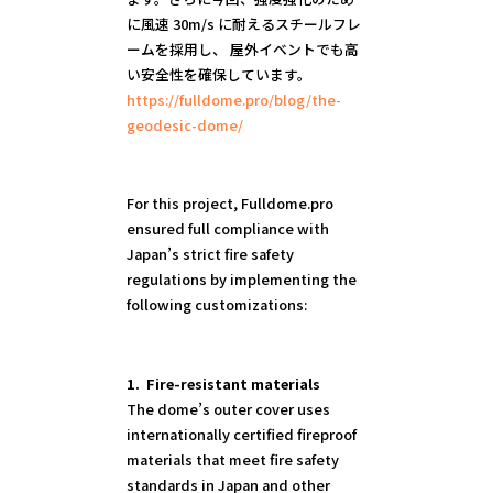
に風速 30m/s に耐えるスチールフレ
ームを採用し、 屋外イベントでも高
https://fulldome.pro/blog/the-
geodesic-dome/
For this project, Fulldome.pro
ensured full compliance with
Japan’s strict fire safety
regulations by implementing the
following customizations:
1. Fire-resistant materials
The dome’s outer cover uses
internationally certified fireproof
materials that meet fire safety
standards in Japan and other