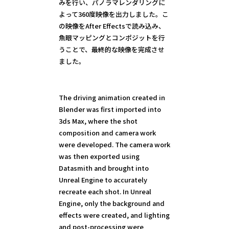
みを行い、パノラマレンダリングに
よって360度映像を出力しました。こ
の映像をAfter Effectsで読み込み、
魚眼マッピングとコンポジットを行
うことで、最終的な映像を完成させ
ました。
The driving animation created in
Blender was first imported into
3ds Max, where the shot
composition and camera work
were developed. The camera work
was then exported using
Datasmith and brought into
Unreal Engine to accurately
recreate each shot. In Unreal
Engine, only the background and
effects were created, and lighting
and post-processing were