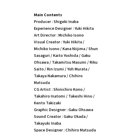
Main Contents
Producer : Shigeki Inaba
Experience Designer : Yuki Hikita
Art Director : Michiko Isono
Visual Creator : Yuki Hikita /
Michiko Isono / Kana Niijima / Shun
Sasaguri / Kaito Yoshida / Gaku
Ohsawa / Takamitsu Masumi / Riku
Saito / Rin Izumi / Yoh Murata /
Takaya Nakamura / Chihiro
Matsuda
CG Artist : Shinichiro Kono /
Takahiro Inatomi / Takeshi Hino /
Kento Takizaki
Graphic Designer : Gaku Ohsawa
Sound Creator : Gaku Okada /
Takayuki Inaba
Space Designer : Chihiro Matsuda