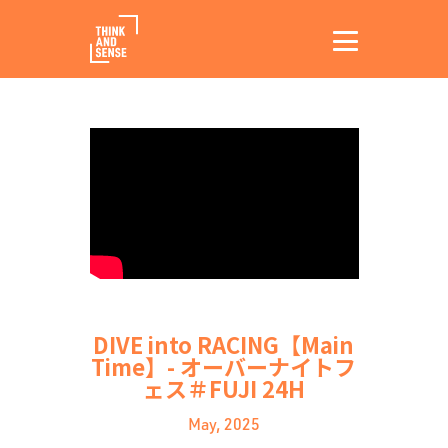
DIVE into RACING【Main
Time】- オーバーナイトフ
ェス＃FUJI 24H
May, 2025