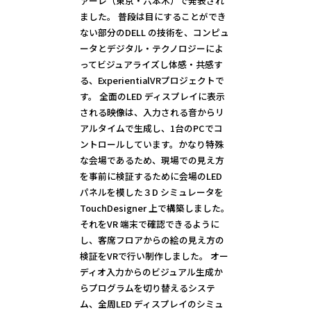
ァーレ（東京・六本木）で発表され
ました。 普段は目にすることができ
ない部分のDELL の技術を、コンピュ
ータとデジタル・テクノロジーによ
ってビジュアライズし体感・共感す
る、ExperientialVRプロジェクトで
す。 全面のLED ディスプレイに表示
される映像は、入力される音からリ
アルタイムで生成し、1台のPCでコ
ントロールしています。かなり特殊
な会場であるため、現場での見え方
を事前に検証するために会場のLED
パネルを模した３D シミュレータを
TouchDesigner 上で構築しました。
それをVR 端末で確認できるように
し、客席フロアからの絵の見え方の
検証をVRで行い制作しました。 オー
ディオ入力からのビジュアル生成か
らプログラムを切り替えるシステ
ム、全周LED ディスプレイのシミュ