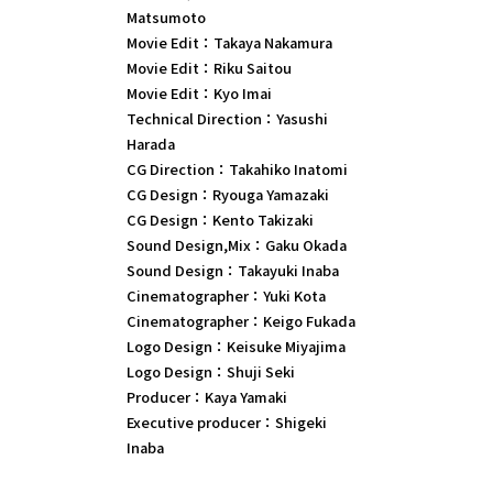
Matsumoto
Movie Edit：Takaya Nakamura
Movie Edit：Riku Saitou
Movie Edit：Kyo Imai
Technical Direction：Yasushi
Harada
CG Direction：Takahiko Inatomi
CG Design：Ryouga Yamazaki
CG Design：Kento Takizaki
Sound Design,Mix：Gaku Okada
Sound Design：Takayuki Inaba
Cinematographer：Yuki Kota
Cinematographer：Keigo Fukada
Logo Design：Keisuke Miyajima
Logo Design：Shuji Seki
Producer：Kaya Yamaki
Executive producer：Shigeki
Inaba